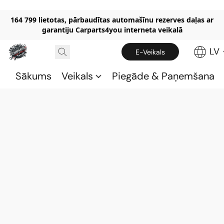
164 799 lietotas, pārbaudītas automašīnu rezerves daļas ar
garantiju Carparts4you interneta veikalā
LV
E-Veikals
Sākums
Veikals
Piegāde & Paņemšana