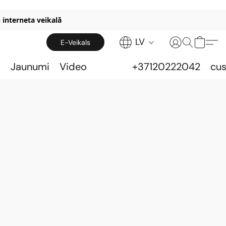
 interneta veikalā
LV
E-Veikals
s
Jaunumi
Video
+37120222042
cu