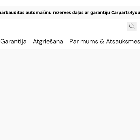
 pārbaudītas automašīnu rezerves daļas ar garantiju Carparts4you
Garantija
Atgriešana
Par mums & Atsauksme