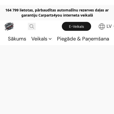
164 799 lietotas, pārbaudītas automašīnu rezerves daļas ar
garantiju Carparts4you interneta veikalā
LV
E-Veikals
Sākums
Veikals
Piegāde & Paņemšana