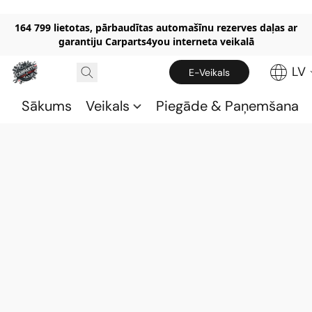
164 799 lietotas, pārbaudītas automašīnu rezerves daļas ar
garantiju Carparts4you interneta veikalā
LV
E-Veikals
Sākums
Veikals
Piegāde & Paņemšana