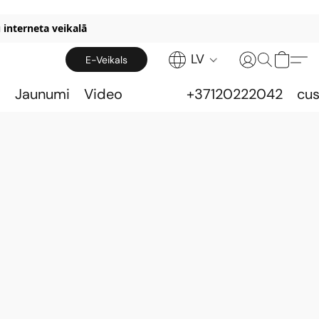
 interneta veikalā
LV
E-Veikals
s
Jaunumi
Video
+37120222042
cu