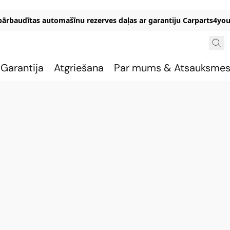
 pārbaudītas automašīnu rezerves daļas ar garantiju Carparts4you
Garantija
Atgriešana
Par mums & Atsauksme