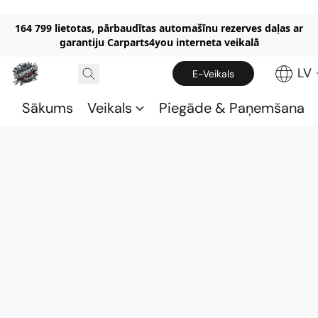
164 799 lietotas, pārbaudītas automašīnu rezerves daļas ar
garantiju Carparts4you interneta veikalā
LV
E-Veikals
Sākums
Veikals
Piegāde & Paņemšana