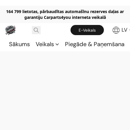
164 799 lietotas, pārbaudītas automašīnu rezerves daļas ar
garantiju Carparts4you interneta veikalā
LV
E-Veikals
Sākums
Veikals
Piegāde & Paņemšana