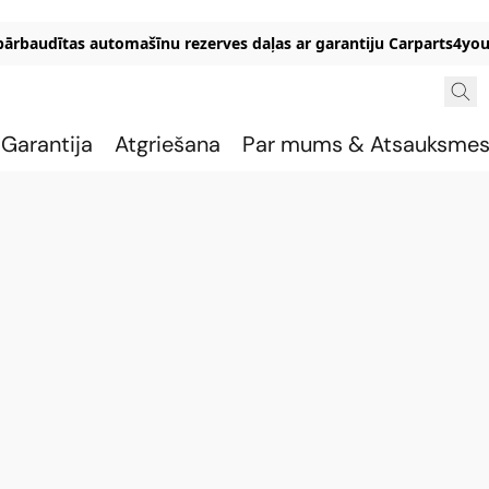
 pārbaudītas automašīnu rezerves daļas ar garantiju Carparts4you
Garantija
Atgriešana
Par mums & Atsauksme