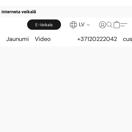
 interneta veikalā
LV
E-Veikals
s
Jaunumi
Video
+37120222042
cu