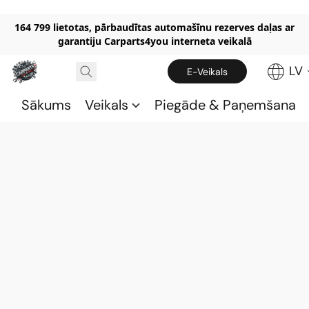
164 799 lietotas, pārbaudītas automašīnu rezerves daļas ar
garantiju Carparts4you interneta veikalā
LV
E-Veikals
Sākums
Veikals
Piegāde & Paņemšana