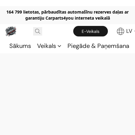
164 799 lietotas, pārbaudītas automašīnu rezerves daļas ar
garantiju Carparts4you interneta veikalā
LV
E-Veikals
Sākums
Veikals
Piegāde & Paņemšana