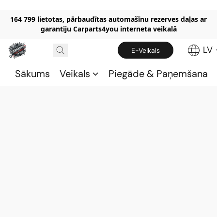
164 799 lietotas, pārbaudītas automašīnu rezerves daļas ar
garantiju Carparts4you interneta veikalā
LV
E-Veikals
Sākums
Veikals
Piegāde & Paņemšana