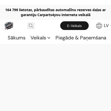
164 799 lietotas, pārbaudītas automašīnu rezerves daļas ar
garantiju Carparts4you interneta veikalā
LV
E-Veikals
Sākums
Veikals
Piegāde & Paņemšana