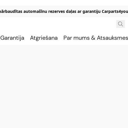
 pārbaudītas automašīnu rezerves daļas ar garantiju Carparts4you
Garantija
Atgriešana
Par mums & Atsauksme