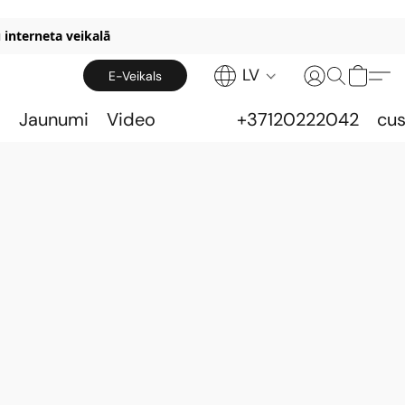
 interneta veikalā
LV
E-Veikals
s
Jaunumi
Video
+37120222042
cu