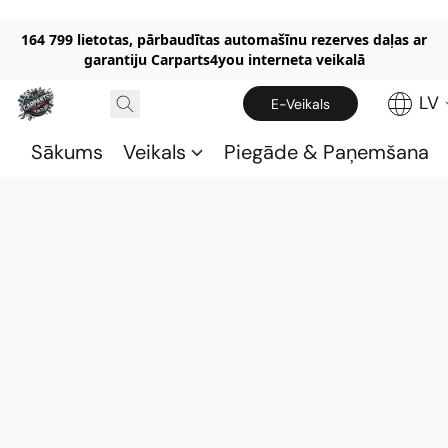
164 799 lietotas, pārbaudītas automašīnu rezerves daļas ar
garantiju Carparts4you interneta veikalā
LV
E-Veikals
Sākums
Veikals
Piegāde & Paņemšana