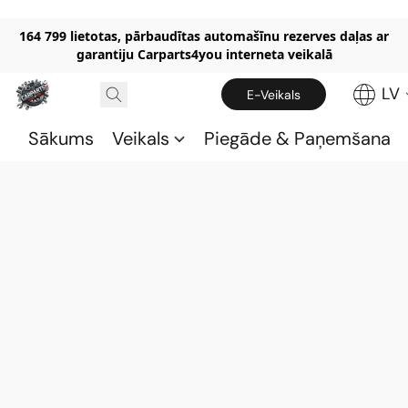
164 799 lietotas, pārbaudītas automašīnu rezerves daļas ar
garantiju Carparts4you interneta veikalā
LV
E-Veikals
Sākums
Veikals
Piegāde & Paņemšana