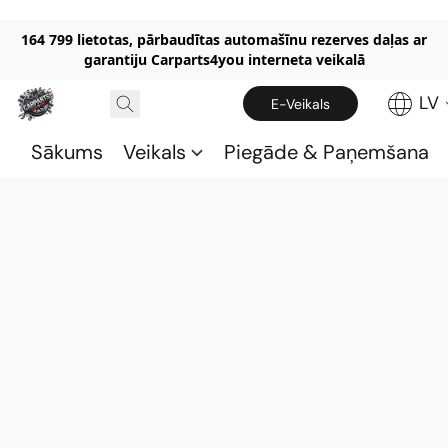
164 799 lietotas, pārbaudītas automašīnu rezerves daļas ar
garantiju Carparts4you interneta veikalā
LV
E-Veikals
Sākums
Veikals
Piegāde & Paņemšana