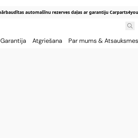
 pārbaudītas automašīnu rezerves daļas ar garantiju Carparts4you
Garantija
Atgriešana
Par mums & Atsauksme