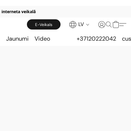
 interneta veikalā
LV
E-Veikals
s
Jaunumi
Video
+37120222042
cu