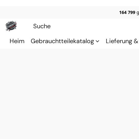
164 799
g
Heim
Gebrauchtteilekatalog
Lieferung 