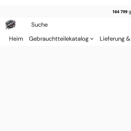
164 799
g
Heim
Gebrauchtteilekatalog
Lieferung 