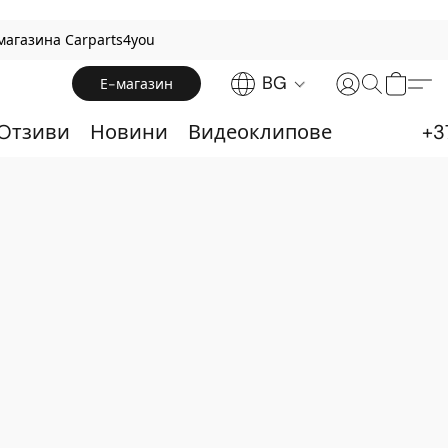
магазина Carparts4you
BG
Е-магазин
 Oтзиви
Новини
Видеоклипове
+3