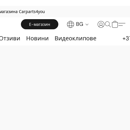
магазина Carparts4you
BG
Е-магазин
 Oтзиви
Новини
Видеоклипове
+3