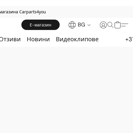
магазина Carparts4you
BG
Е-магазин
 Oтзиви
Новини
Видеоклипове
+3