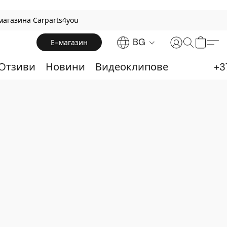
магазина Carparts4you
BG
Е-магазин
 Oтзиви
Новини
Видеоклипове
+3