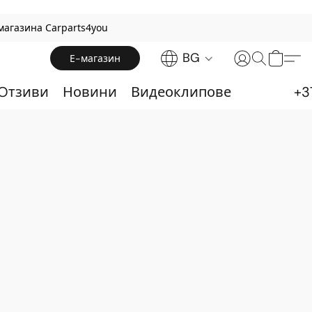
магазина Carparts4you
BG
Е-магазин
 Oтзиви
Новини
Видеоклипове
+3