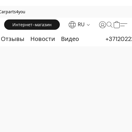
Carparts4you
RU
Интернет-магазин
& Oтзывы
Новости
Видео
+3712022