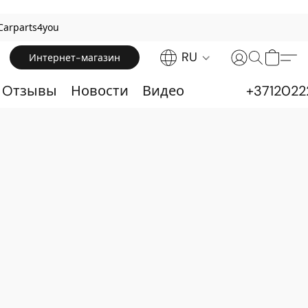
Carparts4you
RU
Интернет-магазин
& Oтзывы
Новости
Видео
+3712022