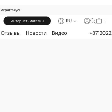
Carparts4you
RU
Интернет-магазин
& Oтзывы
Новости
Видео
+3712022