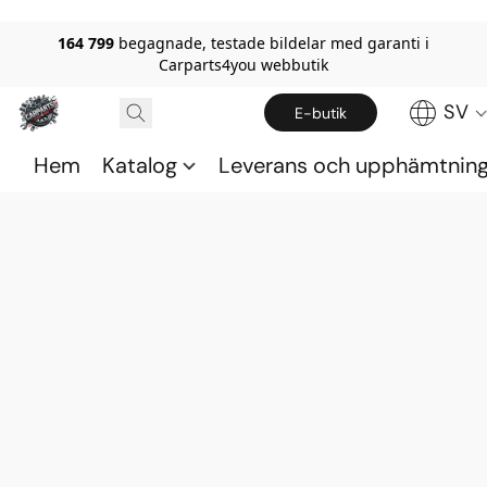
164 799
begagnade, testade bildelar med garanti i
Carparts4you webbutik
SV
E-butik
Hem
Katalog
Leverans och upphämtnin