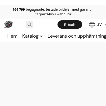
164 799
begagnade, testade bildelar med garanti i
Carparts4you webbutik
SV
E-butik
Hem
Katalog
Leverans och upphämtnin