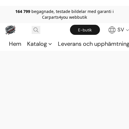
164 799
begagnade, testade bildelar med garanti i
Carparts4you webbutik
SV
E-butik
Hem
Katalog
Leverans och upphämtnin