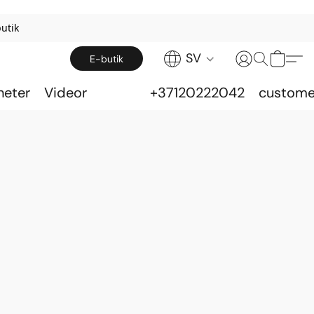
utik
SV
E-butik
heter
Videor
+37120222042
custome