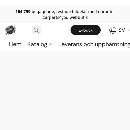
164 799
begagnade, testade bildelar med garanti i
Carparts4you webbutik
SV
E-butik
Hem
Katalog
Leverans och upphämtnin