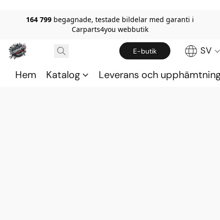
164 799
begagnade, testade bildelar med garanti i
Carparts4you webbutik
SV
E-butik
Hem
Katalog
Leverans och upphämtnin