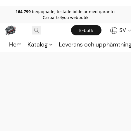
164 799
begagnade, testade bildelar med garanti i
Carparts4you webbutik
SV
E-butik
Hem
Katalog
Leverans och upphämtnin