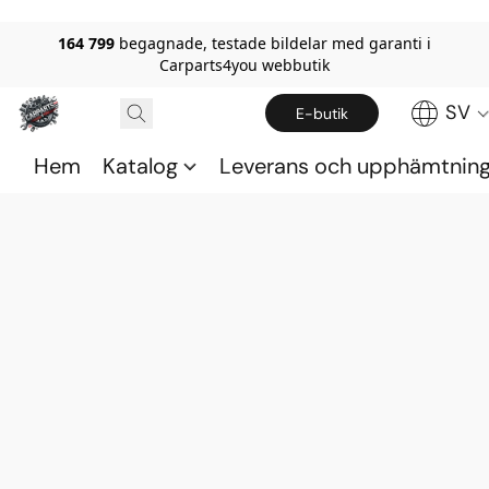
164 799
begagnade, testade bildelar med garanti i
Carparts4you webbutik
SV
E-butik
Hem
Katalog
Leverans och upphämtnin