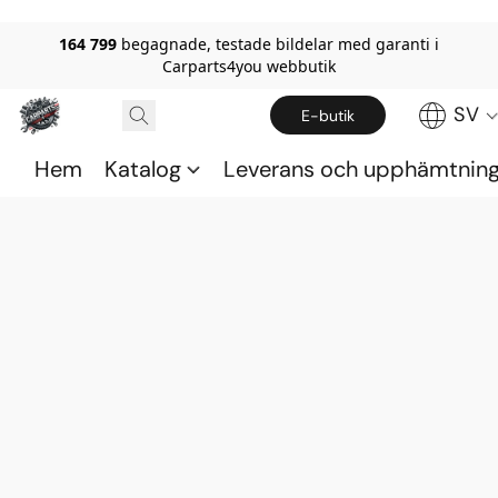
164 799
begagnade, testade bildelar med garanti i
Carparts4you webbutik
SV
E-butik
Hem
Katalog
Leverans och upphämtnin