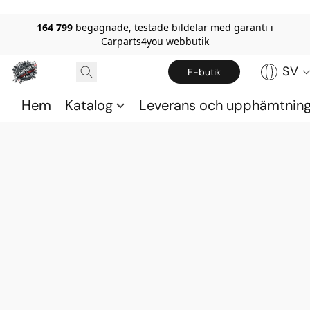
164 799
begagnade, testade bildelar med garanti i
Carparts4you webbutik
SV
E-butik
Hem
Katalog
Leverans och upphämtnin