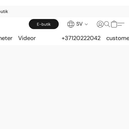
utik
SV
E-butik
heter
Videor
+37120222042
custome