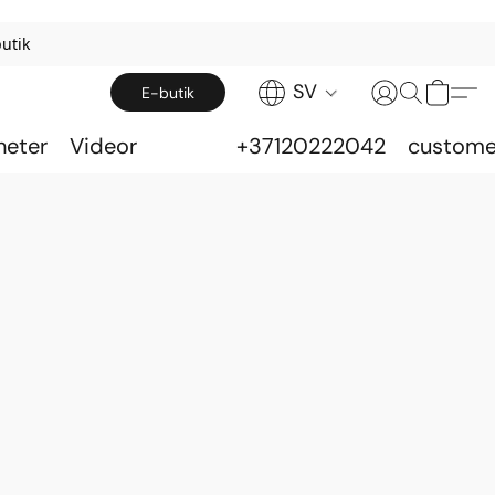
utik
SV
E-butik
heter
Videor
+37120222042
custome