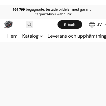
164 799
begagnade, testade bildelar med garanti i
Carparts4you webbutik
SV
E-butik
Hem
Katalog
Leverans och upphämtnin