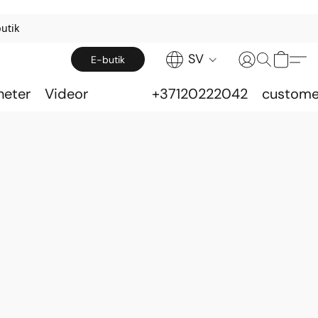
utik
SV
E-butik
heter
Videor
+37120222042
custome