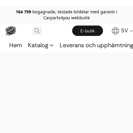
164 799
begagnade, testade bildelar med garanti i
Carparts4you webbutik
SV
E-butik
Hem
Katalog
Leverans och upphämtnin