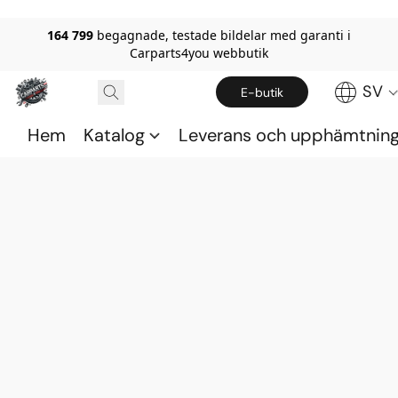
164 799
begagnade, testade bildelar med garanti i
Carparts4you webbutik
SV
E-butik
Hem
Katalog
Leverans och upphämtnin