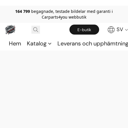
164 799
begagnade, testade bildelar med garanti i
Carparts4you webbutik
SV
E-butik
Hem
Katalog
Leverans och upphämtnin