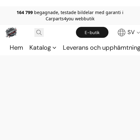
164 799
begagnade, testade bildelar med garanti i
Carparts4you webbutik
SV
E-butik
Hem
Katalog
Leverans och upphämtnin