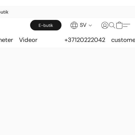
utik
SV
E-butik
heter
Videor
+37120222042
custome