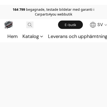
164 799
begagnade, testade bildelar med garanti i
Carparts4you webbutik
SV
E-butik
Hem
Katalog
Leverans och upphämtnin