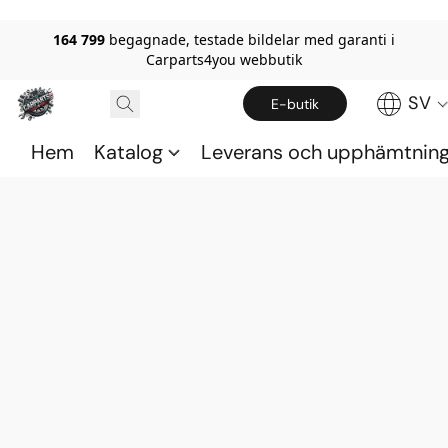
164 799
begagnade, testade bildelar med garanti i
Carparts4you webbutik
SV
E-butik
Hem
Katalog
Leverans och upphämtnin