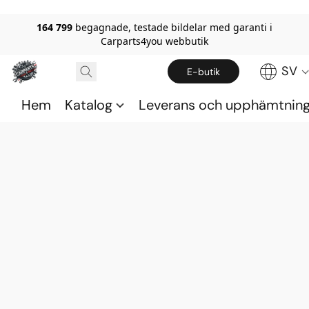
164 799
begagnade, testade bildelar med garanti i
Carparts4you webbutik
SV
E-butik
Hem
Katalog
Leverans och upphämtnin