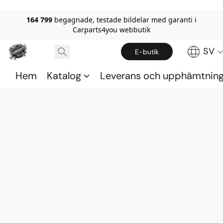
164 799
begagnade, testade bildelar med garanti i
Carparts4you webbutik
SV
E-butik
Hem
Katalog
Leverans och upphämtnin